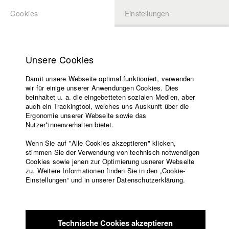
Cookies
Einstellungen
BEWERBUNG
LOGIN
Startseite
Hochschule
Unsere Cookies
Lehrangebot
Damit unsere Webseite optimal funktioniert, verwenden
Lehrende
Studierende / Alumni
wir für einige unserer Anwendungen Cookies. Dies
Filme
beinhaltet u. a. die eingebetteten sozialen Medien, aber
auch ein Trackingtool, welches uns Auskunft über die
Presse
Ergonomie unserer Webseite sowie das
Katharina Ludwig
Freundeskreis
Nutzer*innenverhalten bietet.
Service
Wenn Sie auf "Alle Cookies akzeptieren" klicken,
Abt. III - Kino- und Fernsehfilm |
Jahrgang 2007
stimmen Sie der Verwendung von technisch notwendigen
Cookies sowie jenen zur Optimierung usnerer Webseite
zu. Weitere Informationen finden Sie in den „Cookie-
Englisch
Startseite
Einstellungen“ und in unserer Datenschutzerklärung.
Moritz Hoffmann
Facebook
Bewerbung
Kontakt
Vorlesungsverzeichnis
Abt. III - Kino- und Fernsehfilm |
Jahrgang 2021
Code of
Technische Cookies akzeptieren
Conduct