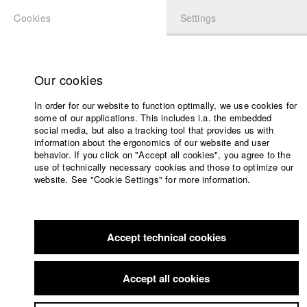
Cookies
Settings
APPLICATION
LOGIN
Home
Study programs
Our cookies
Faculty
In order for our website to function optimally, we use cookies for
Films
some of our applications. This includes i.a. the embedded
Press
social media, but also a tracking tool that provides us with
information about the ergonomics of our website and user
Sponsors
behavior. If you click on "Accept all cookies", you agree to the
Service
use of technically necessary cookies and those to optimize our
website. See "Cookie Settings" for more information.
English
Home
Facebook
Application
Accept technical cookies
Contact
University
Members Overview
myHFF
Portfolio
calendar
Accept all cookies
nav_main_code_of_conduct
Katharina Hein
Summer School
Dept. V - Production and media economy