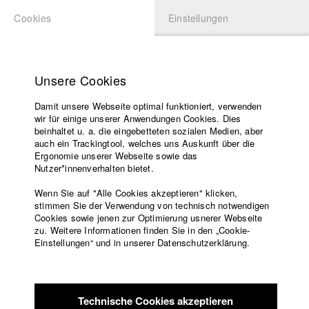
Cookies
Einstellungen
BEWERBUNG
LOGIN
Startseite
Hochschule
Unsere Cookies
Lehrangebot
Damit unsere Webseite optimal funktioniert, verwenden
Lehrende
wir für einige unserer Anwendungen Cookies. Dies
Filme
beinhaltet u. a. die eingebetteten sozialen Medien, aber
auch ein Trackingtool, welches uns Auskunft über die
Presse
Ergonomie unserer Webseite sowie das
Freundeskreis
Nutzer*innenverhalten bietet.
Service
Service
Wenn Sie auf "Alle Cookies akzeptieren" klicken,
stimmen Sie der Verwendung von technisch notwendigen
Jobs
Cookies sowie jenen zur Optimierung usnerer Webseite
zu. Weitere Informationen finden Sie in den „Cookie-
Professor*innen
Englisch
Startseite
Einstellungen“ und in unserer Datenschutzerklärung.
Facebook
Bewerbung
Stellentitel
Kontakt
Vorlesungsverzeichnis
Bewerbungsfrist
Code of
Technische Cookies akzeptieren
Conduct