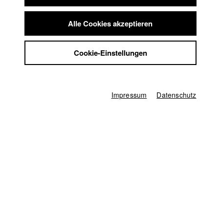
Kinematografie
Summer School
Jobs
30.09.2026
Alle Cookies akzeptieren
Kontakt
Künstlerisch-wissenschaftliche
StuBistroMensa
Cookie-Einstellungen
Mitarbeiter*innen
Datenschutzerklärung
Datensicherheit
Stellentitel
Impressum
Bewerbungsfrist
Impressum
Datenschutz
Referent/in für Nachhaltigkeit (m/w/d)
15.08.2026
Wissenschafts- und kunststützendes
Personal
Stellentitel
Bewerbungsfrist