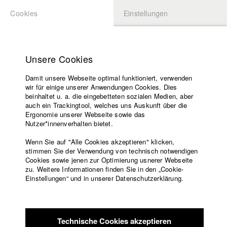
Cookies
Einstellungen
BEWERBUNG
LOGIN
Startseite
Hochschule
Unsere Cookies
Übersicht
meineHFF
Lehrangebot
Damit unsere Webseite optimal funktioniert, verwenden
Lehrende
Annemarie Krause
wir für einige unserer Anwendungen Cookies. Dies
Filme
beinhaltet u. a. die eingebetteten sozialen Medien, aber
Abt. III - Kino- und Fernsehfilm
auch ein Trackingtool, welches uns Auskunft über die
Presse
Ergonomie unserer Webseite sowie das
Freundeskreis
Nutzer*innenverhalten bietet.
Filme in der HFF Datenbank
Service
Wenn Sie auf "Alle Cookies akzeptieren" klicken,
2024 Übermorgen
Regie: Annemarie Krause/ HFF München
stimmen Sie der Verwendung von technisch notwendigen
Cookies sowie jenen zur Optimierung usnerer Webseite
(Hochschule für Fernsehen und Film)
zu. Weitere Informationen finden Sie in den „Cookie-
Der Geschmack von Safran
Englisch
Startseite
Einstellungen“ und in unserer Datenschutzerklärung.
Facebook
Bewerbung
Kontakt
Vorlesungsverzeichnis
Code of
Technische Cookies akzeptieren
Conduct