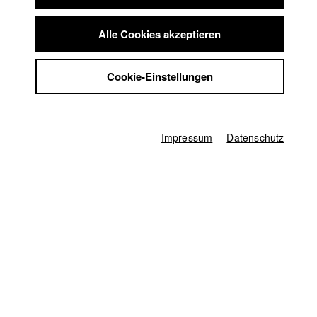
Startseite
Summer School
Bewerbung
Vorlesungsverzeichnis
Jobs
Alle Cookies akzeptieren
Code of Conduct
Kontakt
Summer School
StuBistroMensa
Jobs
Cookie-Einstellungen
Kontakt
Datenschutzerklärung
StuBistroMensa
Datensicherheit
Englisch
Datenschutzerklärung
Suche
Datensicherheit
Impressum
Facebook
Impressum
Impressum
Datenschutz