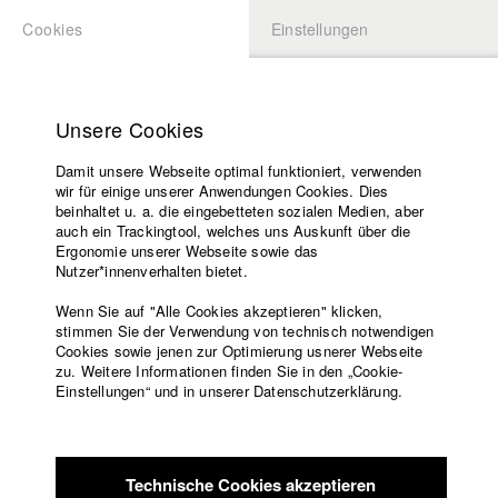
Cookies
Einstellungen
BEWERBUNG
LOGIN
Startseite
Hochschule
Unsere Cookies
Lehrangebot
Damit unsere Webseite optimal funktioniert, verwenden
Lehrende
wir für einige unserer Anwendungen Cookies. Dies
Filme
beinhaltet u. a. die eingebetteten sozialen Medien, aber
auch ein Trackingtool, welches uns Auskunft über die
Presse
Ergonomie unserer Webseite sowie das
Freundeskreis
Nutzer*innenverhalten bietet.
Hochschule
Service
Wenn Sie auf "Alle Cookies akzeptieren" klicken,
stimmen Sie der Verwendung von technisch notwendigen
Geschlechterrollen im Spiegel der HFF-
Cookies sowie jenen zur Optimierung usnerer Webseite
Abschlussfilme 2015-2018
zu. Weitere Informationen finden Sie in den „Cookie-
Englisch
Startseite
Einstellungen“ und in unserer Datenschutzerklärung.
Im Februar 2019 wurden an der HFF München, initiiert von
Facebook
Bewerbung
Montage-Professorin Karina Ressler, vier Vorträge zum
Kontakt
Vorlesungsverzeichnis
Thema GESCHLECHTERROLLEN IM SPIEGEL DER HFF-
Code of
ABSCHLUSSFILME 2015-2018 gehalten. Karina Ressler
Technische Cookies akzeptieren
Conduct