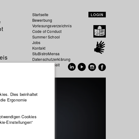
Startseite
LOGIN
e
Bewerbung
Vorlesungsverzeichnis
ot
Code of Conduct
Summer School
Jobs
Kontakt
StuBistroMensa
eis
Datenschutzerklärung
Datensicherheit
EN
DE
ies. Dies beinhaltet
r die Ergonomie
notwendigen Cookies
kie-Einstellungen“