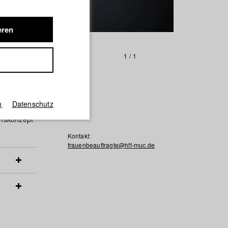
eren
1
/
1
m
Datenschutz
onskonzept
Kontakt:
frauenbeauftragte@hff-muc.de