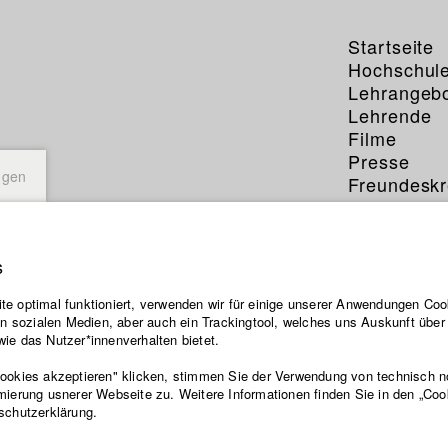
Startseite
Hochschul
Lehrangeb
Lehrende
Filme
Presse
ngen
Freundeskr
Service
s
e optimal funktioniert, verwenden wir für einige unserer Anwendungen Cook
ten sozialen Medien, aber auch ein Trackingtool, welches uns Auskunft übe
ie das Nutzer*innenverhalten bietet.
Cookies akzeptieren" klicken, stimmen Sie der Verwendung von technisch 
mierung usnerer Webseite zu. Weitere Informationen finden Sie in den „Coo
schutzerklärung.