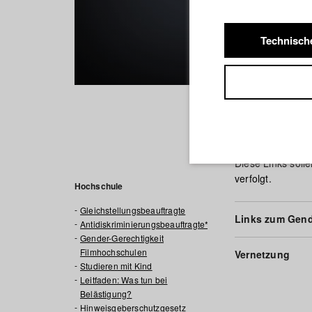
Technisch
Weiterfü
Diese Links soll
verfolgt.
Hochschule
Gleichstellungsbeauftragte
Links zum Gend
Antidiskriminierungsbeauftragte*r
Gender-Gerechtigkeit
Filmhochschulen
Vernetzung
Studieren mit Kind
Leitfaden: Was tun bei
Belästigung?
Hinweisgeberschutzgesetz