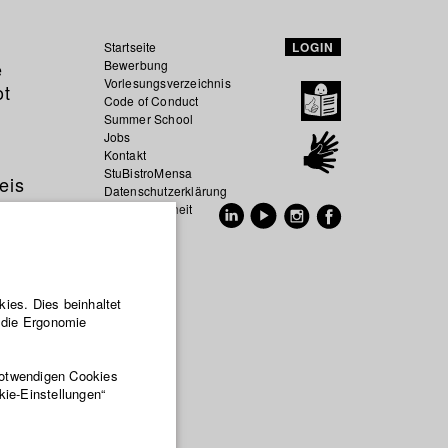
Startseite
LOGIN
e
Bewerbung
Vorlesungsverzeichnis
ot
Code of Conduct
Summer School
Jobs
Kontakt
StuBistroMensa
eis
Datenschutzerklärung
Datensicherheit
EN
DE
ies. Dies beinhaltet
r die Ergonomie
ng mit der
notwendigen Cookies
kie-Einstellungen“