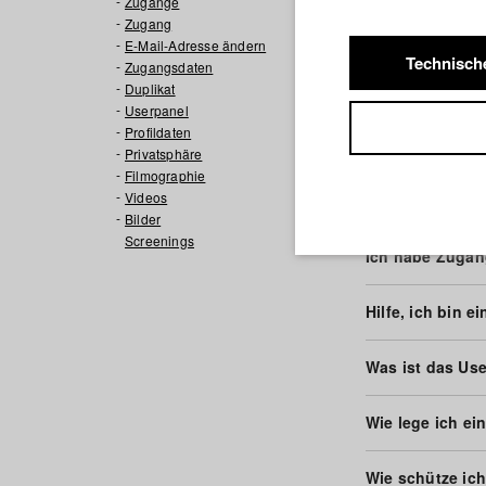
Zugänge
Zugang
Was ist der St
E-Mail-Adresse ändern
Technisch
Zugangsdaten
Duplikat
Wie bekomme i
Userpanel
Profildaten
Wie kann ich m
Privatsphäre
Filmographie
Videos
Wie kann ich m
Bilder
Screenings
Ich habe Zugan
Hilfe, ich bin ei
Was ist das Us
Wie lege ich ei
Wie schütze ich