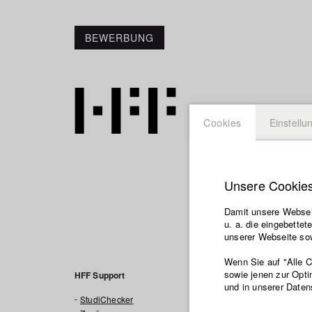
BEWERBUNG
Cookies
Einstellu
Unsere Cookie
Damit unsere Webseit
FAQ - Fr
u. a. die eingebette
unserer Webseite sow
Untenstehend fi
Wenn Sie auf "Alle 
Bedienung des St
sowie jenen zur Opti
HFF Support
und in unserer Daten
StudiChecker