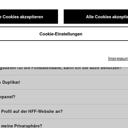
udiChecker?
e Cookies akzeptieren
Alle Cookies akzepti
ch Zugang zum Studierendenbereich?
Cookie-Einstellungen
ich einloggen?
eine E-Mailadresse ändern?
Impressu
gsdaten für die Filmdatenbank, kann ich die auch benutzen?
n Duplikat!
erpanel?
n Profil auf der HFF-Website an?
 meine Privatsphäre?