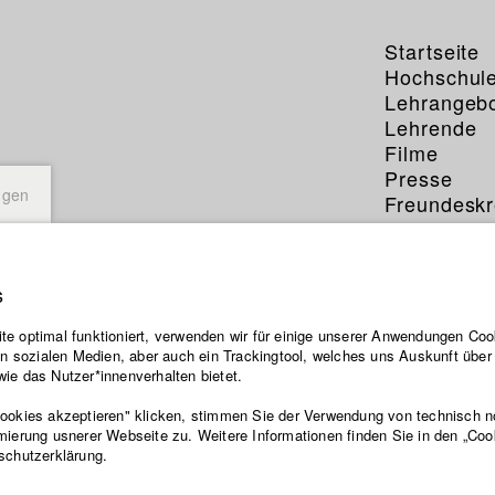
Startseite
Hochschul
Lehrangeb
Lehrende
Filme
Presse
ngen
Freundeskr
Service
s
e optimal funktioniert, verwenden wir für einige unserer Anwendungen Cook
equently Asked Questions
ten sozialen Medien, aber auch ein Trackingtool, welches uns Auskunft übe
ie das Nutzer*innenverhalten bietet.
ndest du eine ganze Reihe von gesammelten Fragen, die dir im Umga
Cookies akzeptieren" klicken, stimmen Sie der Verwendung von technisch 
udierenendenbereichs helfen sollen:
mierung usnerer Webseite zu. Weitere Informationen finden Sie in den „Coo
schutzerklärung.