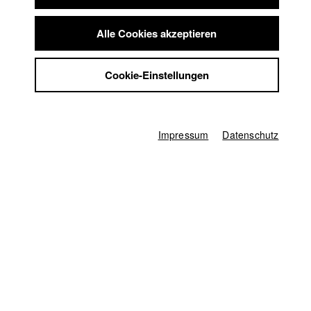
Summer School
Jobs
Alle Cookies akzeptieren
Deutschland / 2019
Kontakt
Werbefilm, Drama, 1 Minuten
StuBistroMensa
Regie
Cookie-Einstellungen
Datenschutzerklärung
David Preute
Datensicherheit
Produzent/in
Impressum
Leon Hellmann
,
Max Traub
Impressum
Datenschutz
Kamera
Thomas Spitschka
Herstellungsleitung
Ina Mikkat
1. Kameraassistenz
Manuel Lübbers
Ton
Dominik Lange
Mischung
Andreas Goldbrunner