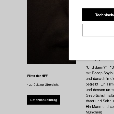
Technisch
Doppelm
"Und dann?" - "D
mit Recep Soylo
Filme der HFF
und danach in di
betreibt. Ein Fi
zurück zur Übersicht
und dessen unref
Gesprächsinhalte
Datenbankeintrag
Vater und Sohn i
Ein Mann und sei
München)