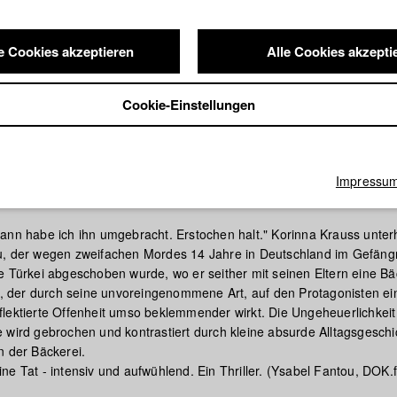
e Cookies akzeptieren
Alle Cookies akzepti
Cookie-Einstellungen
Impressu
ord
ann habe ich ihn umgebracht. Erstochen halt." Korinna Krauss unterh
u, der wegen zweifachen Mordes 14 Jahre in Deutschland im Gefäng
e Türkei abgeschoben wurde, wo er seither mit seinen Eltern eine Bä
lm, der durch seine unvoreingenommene Art, auf den Protagonisten e
lektierte Offenheit umso beklemmender wirkt. Die Ungeheuerlichkeit
 wird gebrochen und kontrastiert durch kleine absurde Alltagsgeschi
n der Bäckerei.
ne Tat - intensiv und aufwühlend. Ein Thriller. (Ysabel Fantou, DOK.f