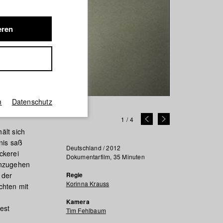
eren
m
Datenschutz
1
/
4
ält sich
nis saß
Deutschland / 2012
ckerei
Dokumentarfilm, 35 Minuten
inzugehen
 der
Regie
Korinna Krauss
chten mit
Kamera
est
Tim Fehlbaum