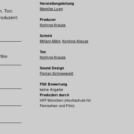
Herstellungsleitung
Mareike Lueg
m. Ton:
roduzent:
Producer
Korinna Krauss
Schnitt
Miriam Märk
,
Korinna Krauss
Ton
film
Korinna Krauss
Sound Design
Florian Schneeweiß
FSK Bewertung
keine Angabe
Produziert durch
HFF München (Hochschule für
Fernsehen und Film)