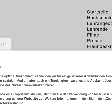
Startseite
Hochschul
Lehrangeb
Lehrende
Filme
Presse
ngen
Freundeskr
Service
s
e optimal funktioniert, verwenden wir für einige unserer Anwendungen Cook
ten sozialen Medien, aber auch ein Trackingtool, welches uns Auskunft übe
ie das Nutzer*innenverhalten bietet.
Cookies akzeptieren" klicken, stimmen Sie der Verwendung von technisch 
mierung usnerer Webseite zu. Weitere Informationen finden Sie in den „Coo
schutzerklärung.