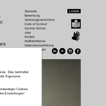
Startseite
LOGIN
e
Bewerbung
Vorlesungsverzeichnis
ot
Code of Conduct
Summer School
Jobs
Kontakt
StuBistroMensa
eis
Datenschutzerklärung
Datensicherheit
EN
DE
ies. Dies beinhaltet
r die Ergonomie
notwendigen Cookies
kie-Einstellungen“