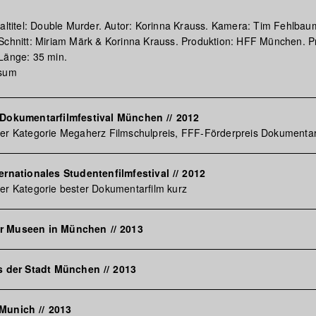
naltitel: Double Murder. Autor: Korinna Krauss. Kamera: Tim Fehlbau
Schnitt: Miriam Märk & Korinna Krauss. Produktion: HFF München. P
Länge: 35 min.
ssum
s Dokumentarfilmfestival München
//
2012
der Kategorie Megaherz Filmschulpreis, FFF-Förderpreis Dokumentar
ternationales Studentenfilmfestival
//
2012
er Kategorie bester Dokumentarfilm kurz
er Museen in München
//
2013
is der Stadt München
//
2013
 Munich
//
2013