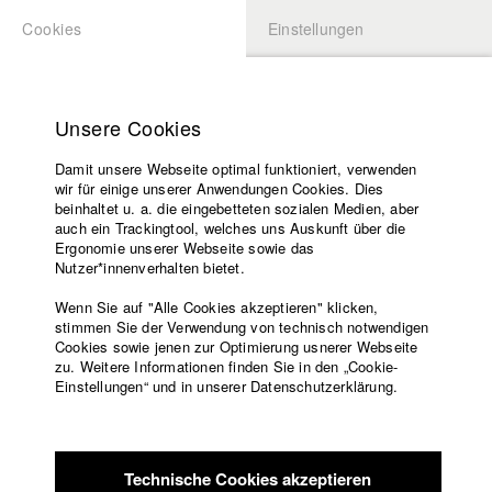
Cookies
Einstellungen
BEWERBUNG
LOGIN
Startseite
Hochschule
Unsere Cookies
Lehrangebot
Damit unsere Webseite optimal funktioniert, verwenden
Lehrende
wir für einige unserer Anwendungen Cookies. Dies
Filme
beinhaltet u. a. die eingebetteten sozialen Medien, aber
auch ein Trackingtool, welches uns Auskunft über die
Presse
Ergonomie unserer Webseite sowie das
Freundeskreis
Nutzer*innenverhalten bietet.
zurück zur Übersicht
Datenbankeintrag
Service
Wenn Sie auf "Alle Cookies akzeptieren" klicken,
stimmen Sie der Verwendung von technisch notwendigen
Endless Day
Cookies sowie jenen zur Optimierung usnerer Webseite
zu. Weitere Informationen finden Sie in den „Cookie-
Englisch
Startseite
Einstellungen“ und in unserer Datenschutzerklärung.
‚Endless Day’ ist eine poetische Reise durch die Nacht, die
Facebook
Bewerbung
einen Einblick in die Gefühlswelt und Erfahrungen einer
Kontakt
Vorlesungsverzeichnis
schlaflosen Person ermöglicht. Der Film wird aus der
Code of
Perspektive einer betroffenen jungen Frau erzählt und
Technische Cookies akzeptieren
Conduct
schildert den Trance-Zustand zwischen Schlaf und Wachsein.