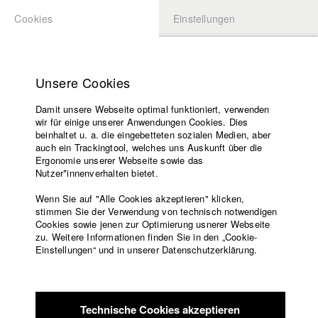
Cookies
Einstellungen
BEWERBUNG
LOGIN
Startseite
Hochschule
Unsere Cookies
Lehrangebot
Play
Damit unsere Webseite optimal funktioniert, verwenden
Lehrende
wir für einige unserer Anwendungen Cookies. Dies
Filme
Video
beinhaltet u. a. die eingebetteten sozialen Medien, aber
auch ein Trackingtool, welches uns Auskunft über die
Presse
Ergonomie unserer Webseite sowie das
Freundeskreis
Nutzer*innenverhalten bietet.
zurück zur Übersicht
Datenbankeintrag
Service
Wenn Sie auf "Alle Cookies akzeptieren" klicken,
stimmen Sie der Verwendung von technisch notwendigen
HFF Imagefilm: „Fight for your ideas“
Cookies sowie jenen zur Optimierung usnerer Webseite
zu. Weitere Informationen finden Sie in den „Cookie-
Englisch
Startseite
Einstellungen“ und in unserer Datenschutzerklärung.
Facebook
Bewerbung
2017
Kontakt
Vorlesungsverzeichnis
Werbefilm, 2 Minuten
Code of
Technische Cookies akzeptieren
Conduct
Regie