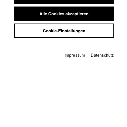
Benjamin Leichtenstern
Summer School
Jobs
Produzent/in
Alle Cookies akzeptieren
Laura Roll
,
Caroline Meyer
Kontakt
StuBistroMensa
Kamera
Cookie-Einstellungen
Datenschutzerklärung
Lukas Nicolaus
Datensicherheit
Impressum
Impressum
Datenschutz
Startseite
Bewerbung
Vorlesungsverzeichnis
Code of Conduct
Summer School
Jobs
Kontakt
StuBistroMensa
Englisch
Datenschutzerklärung
Suche
Datensicherheit
Facebook
Impressum