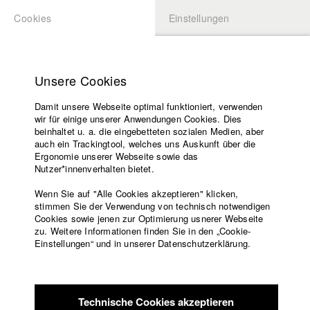
Cookies
Einstellungen
BEWERBUNG
LOGIN
Startseite
Hochschule
Unsere Cookies
Lehrangebot
Damit unsere Webseite optimal funktioniert, verwenden
Lehrende
wir für einige unserer Anwendungen Cookies. Dies
Filme
beinhaltet u. a. die eingebetteten sozialen Medien, aber
auch ein Trackingtool, welches uns Auskunft über die
Presse
Ergonomie unserer Webseite sowie das
Freundeskreis
Nutzer*innenverhalten bietet.
zurück zur Übersicht
Datenbankeintrag
Service
Wenn Sie auf "Alle Cookies akzeptieren" klicken,
stimmen Sie der Verwendung von technisch notwendigen
Home With You
Cookies sowie jenen zur Optimierung usnerer Webseite
zu. Weitere Informationen finden Sie in den „Cookie-
Englisch
Startseite
Einstellungen“ und in unserer Datenschutzerklärung.
An verschiedensten Orten treffen sich wie magisch
Facebook
Bewerbung
voneinander angezogen immer wieder die Blicke von Lena
Kontakt
Vorlesungsverzeichnis
und Nick. Nick hat allerdings keine Beine, sondern
Code of
kurioserweise eine Meerjungfrauenflosse.
Technische Cookies akzeptieren
Conduct