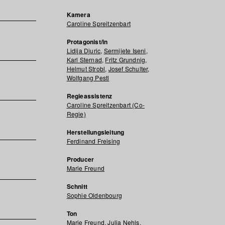
Kamera
Caroline Spreitzenbart
Protagonist/in
Lidija Djuric
,
Sermijete Iseni
,
Karl Sternad
,
Fritz Grundnig
,
Helmut Strobl
,
Josef Schulter
,
Wolfgang Pestl
Regieassistenz
Caroline Spreitzenbart (Co-
Regie)
Herstellungsleitung
Ferdinand Freising
Producer
Marie Freund
Schnitt
Sophie Oldenbourg
Ton
Marie Freund
,
Julia Nehls
,