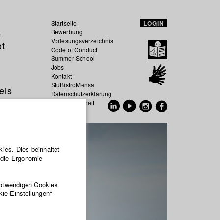
Startseite
LOGIN
e
Bewerbung
Vorlesungsverzeichnis
ot
Code of Conduct
Summer School
Jobs
Kontakt
StuBistroMensa
eis
Datenschutzerklärung
Datensicherheit
EN
DE
ies. Dies beinhaltet
r die Ergonomie
notwendigen Cookies
kie-Einstellungen“