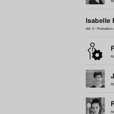
Ab
Isabelle
Abt. V - Produktion
F
Ab
Ab
Ab