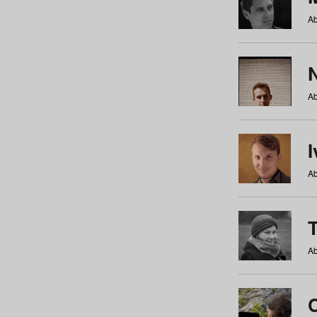
Ab
N
Ab
Ab
Ab