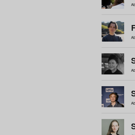
Ab
Ab
Ab
S
Ab