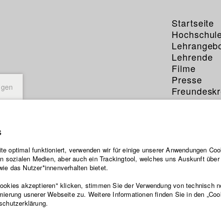
Startseite
Hochschul
Lehrangeb
Lehrende
Filme
Presse
ngen
Freundeskr
Service
s
e optimal funktioniert, verwenden wir für einige unserer Anwendungen Cook
ten sozialen Medien, aber auch ein Trackingtool, welches uns Auskunft übe
ie das Nutzer*innenverhalten bietet.
Cookies akzeptieren" klicken, stimmen Sie der Verwendung von technisch 
mierung usnerer Webseite zu. Weitere Informationen finden Sie in den „Coo
schutzerklärung.