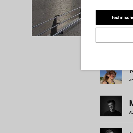
Technisch
Studiere
a
b
c
d
e
f
Ab
Ab