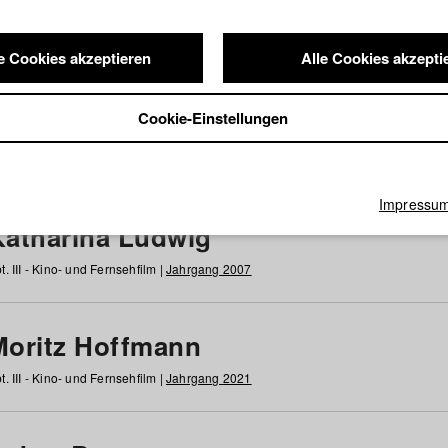
e Cookies akzeptieren
Alle Cookies akzepti
nde / Alumni
Cookie-Einstellungen
g
h
i
j
k
l
m
n
o
p
q
r
s
t
u
v
w
x
y
z
Alle
Impressu
Katharina Ludwig
t. III - Kino- und Fernsehfilm |
Jahrgang 2007
Moritz Hoffmann
t. III - Kino- und Fernsehfilm |
Jahrgang 2021