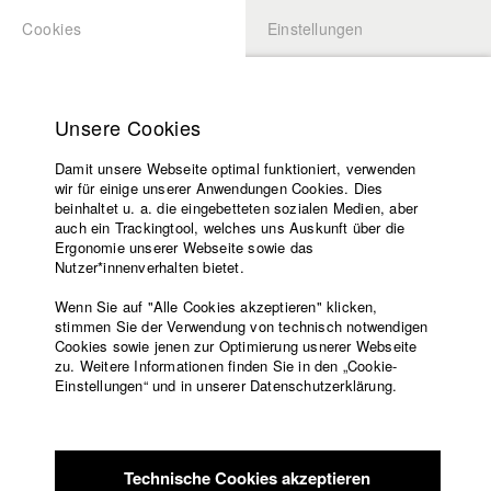
Cookies
Einstellungen
BEWERBUNG
LOGIN
Startseite
Hochschule
Unsere Cookies
Lehrangebot
Damit unsere Webseite optimal funktioniert, verwenden
Lehrende
Studierende / Alumni
wir für einige unserer Anwendungen Cookies. Dies
Filme
beinhaltet u. a. die eingebetteten sozialen Medien, aber
auch ein Trackingtool, welches uns Auskunft über die
Presse
Ergonomie unserer Webseite sowie das
Katharina Ludwig
Freundeskreis
Nutzer*innenverhalten bietet.
Service
Wenn Sie auf "Alle Cookies akzeptieren" klicken,
Abt. III - Kino- und Fernsehfilm |
Jahrgang 2007
stimmen Sie der Verwendung von technisch notwendigen
Cookies sowie jenen zur Optimierung usnerer Webseite
zu. Weitere Informationen finden Sie in den „Cookie-
Englisch
Startseite
Einstellungen“ und in unserer Datenschutzerklärung.
Moritz Hoffmann
Facebook
Bewerbung
Kontakt
Vorlesungsverzeichnis
Abt. III - Kino- und Fernsehfilm |
Jahrgang 2021
Code of
Technische Cookies akzeptieren
Conduct