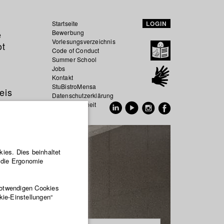
Startseite
LOGIN
e
Bewerbung
Vorlesungsverzeichnis
ot
Code of Conduct
Summer School
Jobs
Kontakt
StuBistroMensa
eis
Datenschutzerklärung
Datensicherheit
EN
DE
ies. Dies beinhaltet
r die Ergonomie
notwendigen Cookies
kie-Einstellungen“