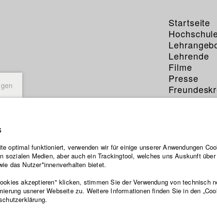
Startseite
Hochschul
Lehrangeb
Lehrende
Filme
Presse
ngen
Freundeskr
Service
s
e optimal funktioniert, verwenden wir für einige unserer Anwendungen Cook
ten sozialen Medien, aber auch ein Trackingtool, welches uns Auskunft übe
ie das Nutzer*innenverhalten bietet.
Cookies akzeptieren" klicken, stimmen Sie der Verwendung von technisch 
mierung usnerer Webseite zu. Weitere Informationen finden Sie in den „Coo
schutzerklärung.