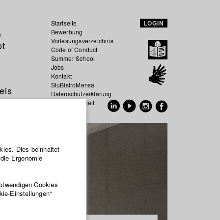
Startseite
LOGIN
e
Bewerbung
Vorlesungsverzeichnis
ot
Code of Conduct
Summer School
Jobs
Kontakt
StuBistroMensa
eis
Datenschutzerklärung
Datensicherheit
EN
DE
ies. Dies beinhaltet
r die Ergonomie
notwendigen Cookies
kie-Einstellungen“