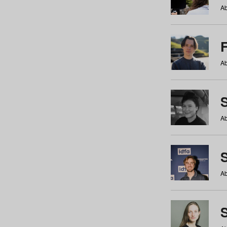
Ab
Ab
Ab
S
Ab