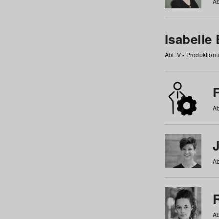
Ab
Isabelle
Abt. V - Produktion
F
Ab
Ab
Ab