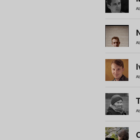
Ab
N
Ab
Ab
Ab