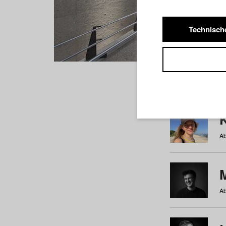
Technisch
Studiere
a
b
c
d
e
f
Ab
Ab