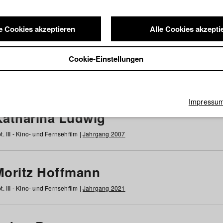
e Cookies akzeptieren
Alle Cookies akzepti
nde / Alumni
Cookie-Einstellungen
g
h
i
j
k
l
m
n
o
p
q
r
s
t
u
v
w
x
y
z
Alle
Impressu
Katharina Ludwig
t. III - Kino- und Fernsehfilm |
Jahrgang 2007
Moritz Hoffmann
t. III - Kino- und Fernsehfilm |
Jahrgang 2021