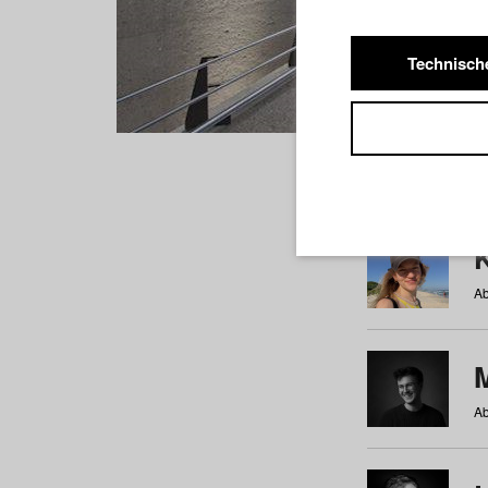
Technisch
Studiere
a
b
c
d
e
f
Ab
Ab