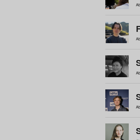
Ab
Ab
Ab
S
Ab