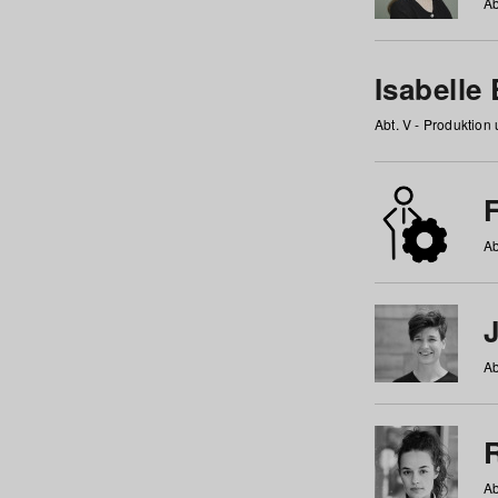
Ab
Isabelle
Abt. V - Produktion
F
Ab
Ab
Ab