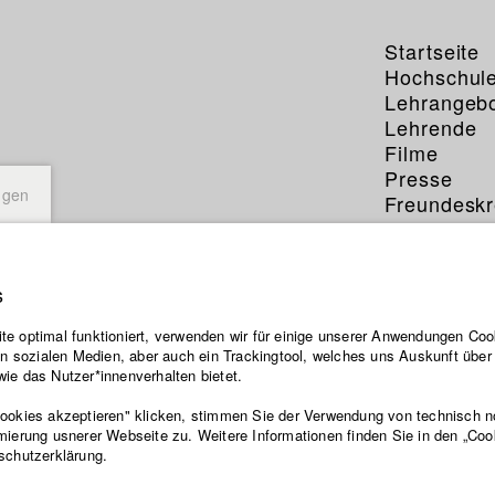
Startseite
Hochschul
Lehrangeb
Lehrende
Filme
Presse
ngen
Freundeskr
Service
s
e optimal funktioniert, verwenden wir für einige unserer Anwendungen Cook
ten sozialen Medien, aber auch ein Trackingtool, welches uns Auskunft übe
ie das Nutzer*innenverhalten bietet.
Cookies akzeptieren" klicken, stimmen Sie der Verwendung von technisch 
mierung usnerer Webseite zu. Weitere Informationen finden Sie in den „Coo
schutzerklärung.