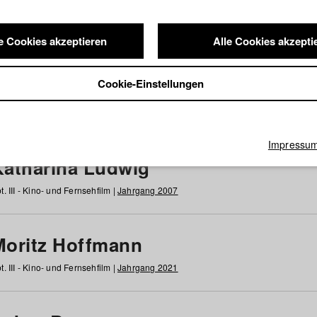
e Cookies akzeptieren
Alle Cookies akzepti
nde / Alumni
Cookie-Einstellungen
g
h
i
j
k
l
m
n
o
p
q
r
s
t
u
v
w
x
y
z
Alle
Impressu
Katharina Ludwig
t. III - Kino- und Fernsehfilm |
Jahrgang 2007
Moritz Hoffmann
t. III - Kino- und Fernsehfilm |
Jahrgang 2021