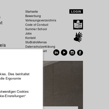
Startseite
LOGIN
e
Bewerbung
Vorlesungsverzeichnis
ot
Code of Conduct
Summer School
Jobs
Kontakt
StuBistroMensa
eis
Datenschutzerklärung
Datensicherheit
EN
DE
ies. Dies beinhaltet
r die Ergonomie
notwendigen Cookies
kie-Einstellungen“