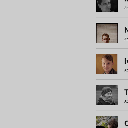
Ab
N
Ab
Ab
Ab