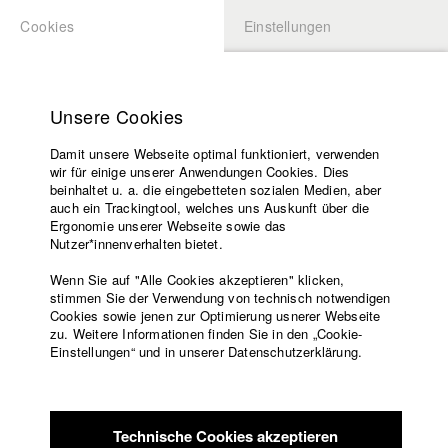
Cookies
Einstellungen
BEWERBUNG
LOGIN
Startseite
Hochschule
Unsere Cookies
Lehrangebot
Damit unsere Webseite optimal funktioniert, verwenden
Lehrende
Studierende / Alumni
wir für einige unserer Anwendungen Cookies. Dies
Filme
beinhaltet u. a. die eingebetteten sozialen Medien, aber
auch ein Trackingtool, welches uns Auskunft über die
Presse
Ergonomie unserer Webseite sowie das
Katharina Ludwig
Freundeskreis
Nutzer*innenverhalten bietet.
Service
Wenn Sie auf "Alle Cookies akzeptieren" klicken,
Abt. III - Kino- und Fernsehfilm |
Jahrgang 2007
stimmen Sie der Verwendung von technisch notwendigen
Cookies sowie jenen zur Optimierung usnerer Webseite
zu. Weitere Informationen finden Sie in den „Cookie-
Englisch
Startseite
Einstellungen“ und in unserer Datenschutzerklärung.
Moritz Hoffmann
Facebook
Bewerbung
Kontakt
Vorlesungsverzeichnis
Abt. III - Kino- und Fernsehfilm |
Jahrgang 2021
Code of
Technische Cookies akzeptieren
Conduct