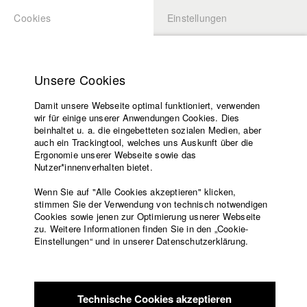
Cookies
Einstellungen
BEWERBUNG
LOGIN
Startseite
Hochschule
Unsere Cookies
Lehrangebot
Damit unsere Webseite optimal funktioniert, verwenden
Lehrende
Studierende / Alumni
wir für einige unserer Anwendungen Cookies. Dies
Filme
beinhaltet u. a. die eingebetteten sozialen Medien, aber
auch ein Trackingtool, welches uns Auskunft über die
Presse
Ergonomie unserer Webseite sowie das
Katharina Ludwig
Freundeskreis
Nutzer*innenverhalten bietet.
Service
Wenn Sie auf "Alle Cookies akzeptieren" klicken,
Abt. III - Kino- und Fernsehfilm |
Jahrgang 2007
stimmen Sie der Verwendung von technisch notwendigen
Cookies sowie jenen zur Optimierung usnerer Webseite
zu. Weitere Informationen finden Sie in den „Cookie-
Englisch
Startseite
Einstellungen“ und in unserer Datenschutzerklärung.
Moritz Hoffmann
Facebook
Bewerbung
Kontakt
Vorlesungsverzeichnis
Abt. III - Kino- und Fernsehfilm |
Jahrgang 2021
Code of
Technische Cookies akzeptieren
Conduct