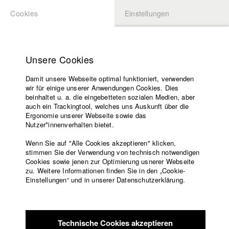
Cookies
Einstellungen
BEWERBUNG
LOGIN
Startseite
Hochschule
Unsere Cookies
Übersicht
meineHFF
Lehrangebot
Damit unsere Webseite optimal funktioniert, verwenden
Lehrende
Carolina Oswald
wir für einige unserer Anwendungen Cookies. Dies
Filme
beinhaltet u. a. die eingebetteten sozialen Medien, aber
Abt. V - Produktion und Medienwirtschaft
auch ein Trackingtool, welches uns Auskunft über die
Presse
Ergonomie unserer Webseite sowie das
Freundeskreis
Nutzer*innenverhalten bietet.
Filme in der HFF Datenbank
Service
Wenn Sie auf "Alle Cookies akzeptieren" klicken,
2024 Gold Rush
Regie: Justina Jürgensen/ allergikerfilm UG
stimmen Sie der Verwendung von technisch notwendigen
Cookies sowie jenen zur Optimierung usnerer Webseite
(haftungsbeschränkt)
zu. Weitere Informationen finden Sie in den „Cookie-
2023 Lars will nicht mehr
Regie: Maurice Teepe/ Gioma Film
Englisch
Startseite
Einstellungen“ und in unserer Datenschutzerklärung.
2022 The Deminers
Regie: Michael Urs Reber/ Sova Pictures,
Facebook
Bewerbung
Pejakovic & Schwarz-Danner GbR
Kontakt
Vorlesungsverzeichnis
2022 ALMOST HOME
Regie: Nils Keller (Executive Producer)/
Code of
Le Hof Media GmbH
Technische Cookies akzeptieren
Conduct