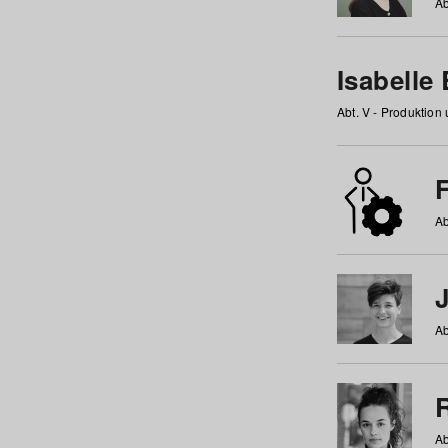
Ab
Isabelle
Abt. V - Produktion
F
Ab
Ab
Ab