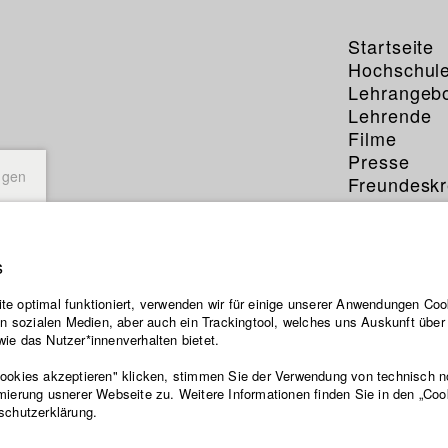
Startseite
Hochschul
Lehrangeb
Lehrende
Filme
Presse
ngen
Freundeskr
Service
s
e optimal funktioniert, verwenden wir für einige unserer Anwendungen Cook
ten sozialen Medien, aber auch ein Trackingtool, welches uns Auskunft übe
ie das Nutzer*innenverhalten bietet.
Cookies akzeptieren" klicken, stimmen Sie der Verwendung von technisch 
mierung usnerer Webseite zu. Weitere Informationen finden Sie in den „Coo
schutzerklärung.