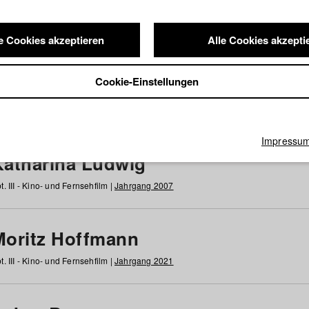
e Cookies akzeptieren
Alle Cookies akzepti
nde / Alumni
Cookie-Einstellungen
g
h
i
j
k
l
m
n
o
p
q
r
s
t
u
v
w
x
y
z
Alle
Impressu
Katharina Ludwig
t. III - Kino- und Fernsehfilm |
Jahrgang 2007
Moritz Hoffmann
t. III - Kino- und Fernsehfilm |
Jahrgang 2021