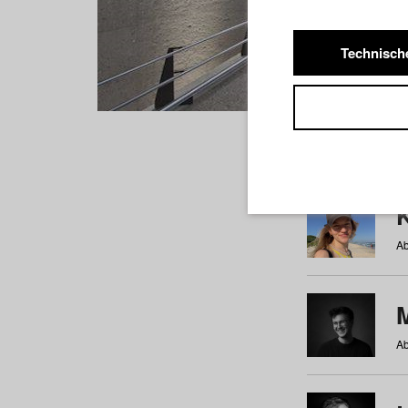
Technisch
Studiere
a
b
c
d
e
f
Ab
Ab