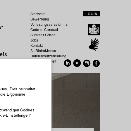
Startseite
LOGIN
e
Bewerbung
Vorlesungsverzeichnis
ot
Code of Conduct
Summer School
Jobs
Kontakt
StuBistroMensa
eis
Datenschutzerklärung
Datensicherheit
EN
DE
ies. Dies beinhaltet
r die Ergonomie
notwendigen Cookies
kie-Einstellungen“