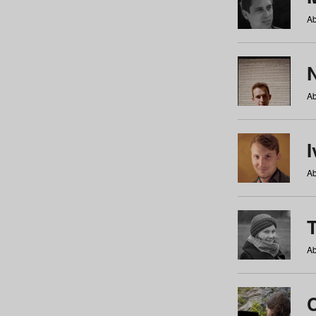
Ab
N
Ab
Ab
Ab