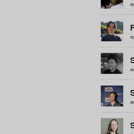
Ab
Ab
Ab
S
Ab