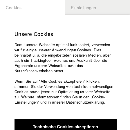
Cookies
Einstellungen
BEWERBUNG
LOGIN
Startseite
Hochschule
Unsere Cookies
Lehrangebot
Damit unsere Webseite optimal funktioniert, verwenden
Lehrende
Studierende / Alumni
wir für einige unserer Anwendungen Cookies. Dies
Filme
beinhaltet u. a. die eingebetteten sozialen Medien, aber
auch ein Trackingtool, welches uns Auskunft über die
Presse
Ergonomie unserer Webseite sowie das
Katharina Ludwig
Freundeskreis
Nutzer*innenverhalten bietet.
Service
Wenn Sie auf "Alle Cookies akzeptieren" klicken,
Abt. III - Kino- und Fernsehfilm |
Jahrgang 2007
stimmen Sie der Verwendung von technisch notwendigen
Cookies sowie jenen zur Optimierung usnerer Webseite
zu. Weitere Informationen finden Sie in den „Cookie-
Englisch
Startseite
Einstellungen“ und in unserer Datenschutzerklärung.
Moritz Hoffmann
Facebook
Bewerbung
Kontakt
Vorlesungsverzeichnis
Abt. III - Kino- und Fernsehfilm |
Jahrgang 2021
Code of
Technische Cookies akzeptieren
Conduct