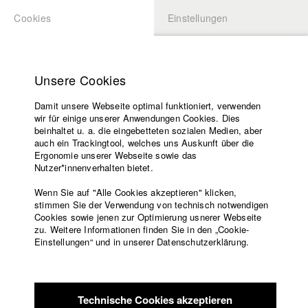
Cookies
Einstellungen
BEWERBUNG
LOGIN
Startseite
Hochschule
Unsere Cookies
Übersicht
meineHFF
Lehrangebot
Damit unsere Webseite optimal funktioniert, verwenden
Lehrende
Duc Huy Luu
wir für einige unserer Anwendungen Cookies. Dies
Filme
beinhaltet u. a. die eingebetteten sozialen Medien, aber
Abt. IV - Dokumentarfilm und Fernsehpublizistik
auch ein Trackingtool, welches uns Auskunft über die
Presse
Ergonomie unserer Webseite sowie das
Freundeskreis
Nutzer*innenverhalten bietet.
Filme in der HFF Datenbank
Service
Wenn Sie auf "Alle Cookies akzeptieren" klicken,
2026 Unter einem Dach
Regie: Stefan Weinzierl/ HFF
stimmen Sie der Verwendung von technisch notwendigen
Cookies sowie jenen zur Optimierung usnerer Webseite
München (Hochschule für Fernsehen und Film)
zu. Weitere Informationen finden Sie in den „Cookie-
2024 Under safe skies
Regie: Duc Huy Luu
Englisch
Startseite
Einstellungen“ und in unserer Datenschutzerklärung.
2024 The Harsh Sound of Nein
Regie: Stefan Weinzierl/ HFF
Facebook
Bewerbung
München (Hochschule für Fernsehen und Film)
Kontakt
Vorlesungsverzeichnis
2024 Alle im gleichen Team
Regie: Duc Huy Luu/ HFF
Code of
München (Hochschule für Fernsehen und Film)
Technische Cookies akzeptieren
Conduct