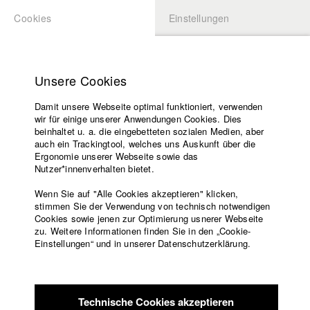
Cookies
Einstellungen
BEWERBUNG
LOGIN
Startseite
Hochschule
Unsere Cookies
Lehrangebot
Damit unsere Webseite optimal funktioniert, verwenden
Lehrende
Studierende / Alumni
wir für einige unserer Anwendungen Cookies. Dies
Filme
beinhaltet u. a. die eingebetteten sozialen Medien, aber
auch ein Trackingtool, welches uns Auskunft über die
Presse
Ergonomie unserer Webseite sowie das
Katharina Ludwig
Freundeskreis
Nutzer*innenverhalten bietet.
Service
Wenn Sie auf "Alle Cookies akzeptieren" klicken,
Abt. III - Kino- und Fernsehfilm |
Jahrgang 2007
stimmen Sie der Verwendung von technisch notwendigen
Cookies sowie jenen zur Optimierung usnerer Webseite
zu. Weitere Informationen finden Sie in den „Cookie-
Englisch
Startseite
Einstellungen“ und in unserer Datenschutzerklärung.
Moritz Hoffmann
Facebook
Bewerbung
Kontakt
Vorlesungsverzeichnis
Abt. III - Kino- und Fernsehfilm |
Jahrgang 2021
Code of
Technische Cookies akzeptieren
Conduct