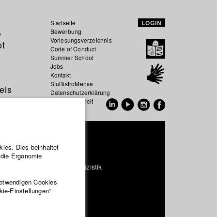
Startseite
LOGIN
e
Bewerbung
Vorlesungsverzeichnis
ot
Code of Conduct
Summer School
Jobs
Kontakt
StuBistroMensa
eis
Datenschutzerklärung
Datensicherheit
EN
DE
as Sonvilla
ies. Dies beinhaltet
r die Ergonomie
entarfilm und Fernsehpublizistik
notwendigen Cookies
kie-Einstellungen“