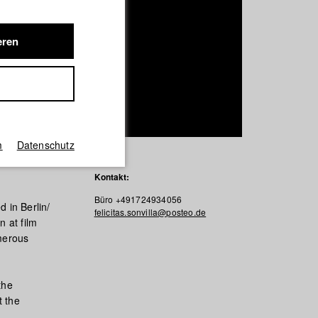
eren
m
Datenschutz
Kontakt:
Büro +491724934056
d in Berlin/
felicitas.sonvilla@posteo.de
 at film
merous
the
t the