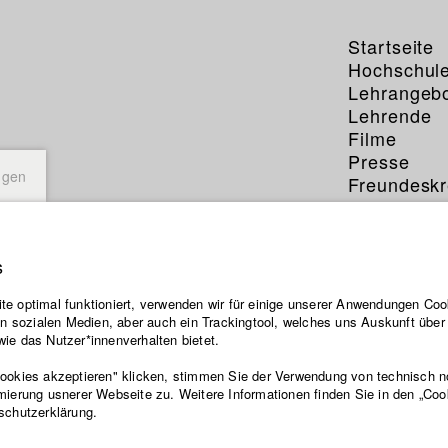
Startseite
Hochschul
Lehrangeb
Lehrende
Filme
Presse
ngen
Freundeskr
Service
s
Felicit
e optimal funktioniert, verwenden wir für einige unserer Anwendungen Cook
ten sozialen Medien, aber auch ein Trackingtool, welches uns Auskunft übe
ie das Nutzer*innenverhalten bietet.
Abt. IV - Dokum
Jahrgang 2010
Cookies akzeptieren" klicken, stimmen Sie der Verwendung von technisch 
mierung usnerer Webseite zu. Weitere Informationen finden Sie in den „Coo
schutzerklärung.