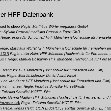
 der HFF Datenbank
sed to sleep
Regie: Matthäus Wörle/ megaherz GmbH
: Sylvain Cruiziat/ madfilms Cruiziat & Egert GbR
Regie: Konradin Schuchter/ HFF München (Hochschule für Fernseh
egie: Matthäus Wörle/ HFF München (Hochschule für Fernsehen un
U DIR
Regie: Leila Keita/ HFF München (Hochschule für Fernsehen u
 GUT
Regie: Manuel Boskamp/ HFF München (Hochschule für Ferns
: Trang Vo/ HFF München (Hochschule für Fernsehen und Film)
sses
Regie: Mila Zhluktenko/ Daniel Asadi Faezi
 Leo van Kann/ HFF München (Hochschule für Fernsehen und Film)
r kann tanzen
Regie: Felicitas Sonvilla/ Horse&Fruits
 Felicitas Sonvilla/ MOTEL Film
gie: Ganna Madiar/ HFF München (Hochschule für Fernsehen und F
Prozessstück
Regie: Felicitas Sonvilla/ MOTEL Film
en
Regie: Jonas Heldt, LION BISCHOF, Felicitas Sonvilla/ MOTEL Fil