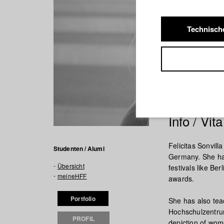
Technisch
Info / Vita
Felicitas Sonvilla
Studenten / Alumi
Germany. She ha
Übersicht
festivals like B
meineHFF
awards.
Portfolio
She has also teac
Hochschulzentrum
PROFIL
depiction of wome