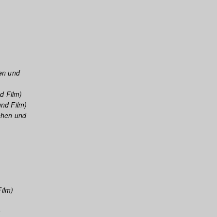
en und
d Film)
nd Film)
ehen und
ilm)
m