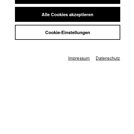
Summer School
Jobs
Alle Cookies akzeptieren
Kontakt
Startseite
StuBistroMensa
Cookie-Einstellungen
Bewerbung
Datenschutzerklärung
Vorlesungsverzeichnis
Datensicherheit
Code of Conduct
Summer School
Impressum
Jobs
Impressum
Datenschutz
Kontakt
StuBistroMensa
Englisch
Datenschutzerklärung
Suche
Datensicherheit
Facebook
Impressum