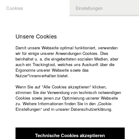
Cookies
Einstellungen
BEWERBUNG
LOGIN
Startseite
Hochschule
Unsere Cookies
Übersicht
meineHFF
Lehrangebot
Damit unsere Webseite optimal funktioniert, verwenden
Lehrende
Felix Länge
wir für einige unserer Anwendungen Cookies. Dies
Filme
beinhaltet u. a. die eingebetteten sozialen Medien, aber
Abt. IV - Dokumentarfilm und Fernsehpublizistik
auch ein Trackingtool, welches uns Auskunft über die
Presse
Ergonomie unserer Webseite sowie das
Freundeskreis
Nutzer*innenverhalten bietet.
Filme in der HFF Datenbank
Service
Wenn Sie auf "Alle Cookies akzeptieren" klicken,
2026 Driving Europe
Regie: Felix Länge/ Bardamu Film GmbH
stimmen Sie der Verwendung von technisch notwendigen
Cookies sowie jenen zur Optimierung usnerer Webseite
2018 PROHLIS
Regie: Marlena Molitor, Felix Länge/ HFF
zu. Weitere Informationen finden Sie in den „Cookie-
München (Hochschule für Fernsehen und Film)
Englisch
Startseite
Einstellungen“ und in unserer Datenschutzerklärung.
2017 Február
Regie: Marlena Molitor (Abteilung IV (Jahrgang
Facebook
Bewerbung
2016))/ HFF München (Hochschule für Fernsehen und Film)
Kontakt
Vorlesungsverzeichnis
User
Regie: Felix Länge/ HFF München (Hochschule für
Code of
Fernsehen und Film)
Technische Cookies akzeptieren
Conduct