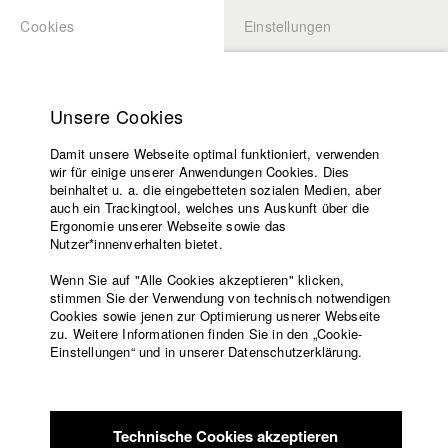
Cookies
Einstellungen
BEWERBUNG
LOGIN
Startseite
Hochschule
Unsere Cookies
Lehrangebot
Damit unsere Webseite optimal funktioniert, verwenden
Lehrende
Studierende / Alumni
wir für einige unserer Anwendungen Cookies. Dies
Filme
beinhaltet u. a. die eingebetteten sozialen Medien, aber
auch ein Trackingtool, welches uns Auskunft über die
Presse
Ergonomie unserer Webseite sowie das
Katharina Ludwig
Freundeskreis
Nutzer*innenverhalten bietet.
Service
Wenn Sie auf "Alle Cookies akzeptieren" klicken,
Abt. III - Kino- und Fernsehfilm |
Jahrgang 2007
stimmen Sie der Verwendung von technisch notwendigen
Cookies sowie jenen zur Optimierung usnerer Webseite
zu. Weitere Informationen finden Sie in den „Cookie-
Englisch
Startseite
Einstellungen“ und in unserer Datenschutzerklärung.
Moritz Hoffmann
Facebook
Bewerbung
Kontakt
Vorlesungsverzeichnis
Abt. III - Kino- und Fernsehfilm |
Jahrgang 2021
Code of
Technische Cookies akzeptieren
Conduct