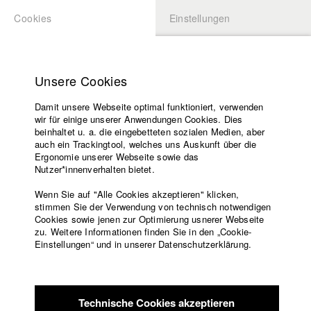
Cookies
Einstellungen
BEWERBUNG
LOGIN
Startseite
Hochschule
Unsere Cookies
Übersicht
meineHFF
Lehrangebot
Damit unsere Webseite optimal funktioniert, verwenden
Lehrende
Gerhard Wisnewski
wir für einige unserer Anwendungen Cookies. Dies
Filme
beinhaltet u. a. die eingebetteten sozialen Medien, aber
Abt. VI - Drehbuch
auch ein Trackingtool, welches uns Auskunft über die
Presse
Ergonomie unserer Webseite sowie das
Freundeskreis
Nutzer*innenverhalten bietet.
Filme in der HFF Datenbank
Service
Wenn Sie auf "Alle Cookies akzeptieren" klicken,
2023 Frau K
Regie: Ivan Dubrovin/ HFF München
stimmen Sie der Verwendung von technisch notwendigen
Cookies sowie jenen zur Optimierung usnerer Webseite
(Hochschule für Fernsehen und Film)
zu. Weitere Informationen finden Sie in den „Cookie-
2020 Ein besonderer Tag
Regie: Muschirf Shekh Zeyn/ HFF
Englisch
Startseite
Einstellungen“ und in unserer Datenschutzerklärung.
München (Hochschule für Fernsehen und Film)
Facebook
Bewerbung
2020 Das abstürzende Luftschiff
Regie: Ivan Dubrovin/ HFF
Kontakt
Vorlesungsverzeichnis
München (Hochschule für Fernsehen und Film)
Code of
Technische Cookies akzeptieren
Conduct