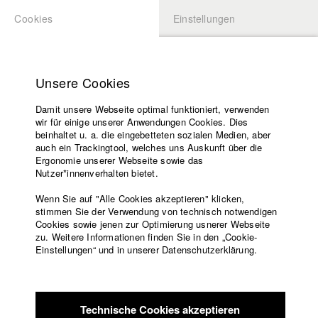
Cookies
Einstellungen
BEWERBUNG
LOGIN
Startseite
Hochschule
Unsere Cookies
Lehrangebot
Damit unsere Webseite optimal funktioniert, verwenden
Lehrende
Studierende / Alumni
wir für einige unserer Anwendungen Cookies. Dies
Filme
beinhaltet u. a. die eingebetteten sozialen Medien, aber
auch ein Trackingtool, welches uns Auskunft über die
Presse
Ergonomie unserer Webseite sowie das
Katharina Ludwig
Freundeskreis
Nutzer*innenverhalten bietet.
Service
Wenn Sie auf "Alle Cookies akzeptieren" klicken,
Abt. III - Kino- und Fernsehfilm |
Jahrgang 2007
stimmen Sie der Verwendung von technisch notwendigen
Cookies sowie jenen zur Optimierung usnerer Webseite
zu. Weitere Informationen finden Sie in den „Cookie-
Englisch
Startseite
Einstellungen“ und in unserer Datenschutzerklärung.
Moritz Hoffmann
Facebook
Bewerbung
Kontakt
Vorlesungsverzeichnis
Abt. III - Kino- und Fernsehfilm |
Jahrgang 2021
Code of
Technische Cookies akzeptieren
Conduct