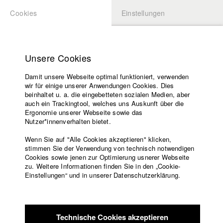
Cookies
Einstellungen
BEWERBUNG
LOGIN
Startseite
Hochschule
Unsere Cookies
Lehrangebot
Damit unsere Webseite optimal funktioniert, verwenden
Lehrende
Studierende / Alumni
wir für einige unserer Anwendungen Cookies. Dies
Filme
beinhaltet u. a. die eingebetteten sozialen Medien, aber
auch ein Trackingtool, welches uns Auskunft über die
Presse
Ergonomie unserer Webseite sowie das
Katharina Ludwig
Freundeskreis
Nutzer*innenverhalten bietet.
Service
Wenn Sie auf "Alle Cookies akzeptieren" klicken,
Abt. III - Kino- und Fernsehfilm |
Jahrgang 2007
stimmen Sie der Verwendung von technisch notwendigen
Cookies sowie jenen zur Optimierung usnerer Webseite
zu. Weitere Informationen finden Sie in den „Cookie-
Englisch
Startseite
Einstellungen“ und in unserer Datenschutzerklärung.
Moritz Hoffmann
Facebook
Bewerbung
Kontakt
Vorlesungsverzeichnis
Abt. III - Kino- und Fernsehfilm |
Jahrgang 2021
Code of
Technische Cookies akzeptieren
Conduct