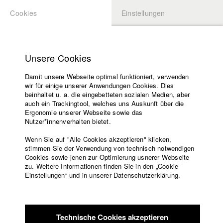
Cookies
Einstellungen
BEWERBUNG
LOGIN
Startseite
Hochschule
Unsere Cookies
Lehrangebot
Damit unsere Webseite optimal funktioniert, verwenden
Lehrende
Studierende / Alumni
wir für einige unserer Anwendungen Cookies. Dies
Filme
beinhaltet u. a. die eingebetteten sozialen Medien, aber
auch ein Trackingtool, welches uns Auskunft über die
Presse
Ergonomie unserer Webseite sowie das
Katharina Ludwig
Freundeskreis
Nutzer*innenverhalten bietet.
Service
Wenn Sie auf "Alle Cookies akzeptieren" klicken,
Abt. III - Kino- und Fernsehfilm |
Jahrgang 2007
stimmen Sie der Verwendung von technisch notwendigen
Cookies sowie jenen zur Optimierung usnerer Webseite
zu. Weitere Informationen finden Sie in den „Cookie-
Englisch
Startseite
Einstellungen“ und in unserer Datenschutzerklärung.
Moritz Hoffmann
Facebook
Bewerbung
Kontakt
Vorlesungsverzeichnis
Abt. III - Kino- und Fernsehfilm |
Jahrgang 2021
Code of
Technische Cookies akzeptieren
Conduct