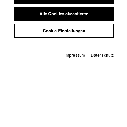
Summer School
Jobs
Lukas Bauer
Alle Cookies akzeptieren
Kontakt
StuBistroMensa
Cookie-Einstellungen
Datenschutzerklärung
Datensicherheit
Jacob Kohl
Impressum
Abt. VII - Kamera |
Jahrgang 2018
Impressum
Datenschutz
Karsten Guenther
Abt. V - Produktion und Medienwirtschaft |
Jahrgang
2010
Alexandra KURT