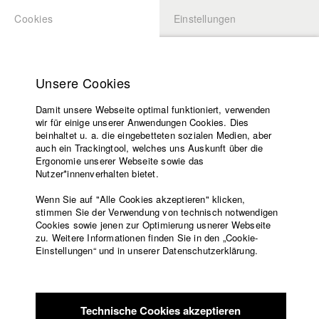
Cookies
Einstellungen
BEWERBUNG
LOGIN
Startseite
Hochschule
Unsere Cookies
Lehrangebot
Damit unsere Webseite optimal funktioniert, verwenden
Lehrende
Studierende / Alumni
wir für einige unserer Anwendungen Cookies. Dies
Filme
beinhaltet u. a. die eingebetteten sozialen Medien, aber
auch ein Trackingtool, welches uns Auskunft über die
Presse
Ergonomie unserer Webseite sowie das
Katharina Ludwig
Freundeskreis
Nutzer*innenverhalten bietet.
Service
Wenn Sie auf "Alle Cookies akzeptieren" klicken,
Abt. III - Kino- und Fernsehfilm |
Jahrgang 2007
stimmen Sie der Verwendung von technisch notwendigen
Cookies sowie jenen zur Optimierung usnerer Webseite
zu. Weitere Informationen finden Sie in den „Cookie-
Englisch
Startseite
Einstellungen“ und in unserer Datenschutzerklärung.
Moritz Hoffmann
Facebook
Bewerbung
Kontakt
Vorlesungsverzeichnis
Abt. III - Kino- und Fernsehfilm |
Jahrgang 2021
Code of
Technische Cookies akzeptieren
Conduct