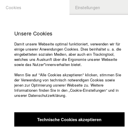
Cookies
Einstellungen
BEWERBUNG
LOGIN
Startseite
Hochschule
Unsere Cookies
Lehrangebot
Damit unsere Webseite optimal funktioniert, verwenden wir für
Lehrende
einige unserer Anwendungen Cookies. Dies beinhaltet u. a. die
Filme
eingebetteten sozialen Medien, aber auch ein Trackingtool,
welches uns Auskunft über die Ergonomie unserer Webseite
Presse
sowie das Nutzer*innenverhalten bietet.
Freundeskreis
Wenn Sie auf "Alle Cookies akzeptieren" klicken, stimmen Sie
Service
der Verwendung von technisch notwendigen Cookies sowie
jenen zur Optimierung usnerer Webseite zu. Weitere
Informationen finden Sie in den „Cookie-Einstellungen“ und in
unserer Datenschutzerklärung.
Englisch
Startseite
Facebook
Bewerbung
Übersicht
meineHFF
Portfolio
Kontakt
Vorlesungsverzeichnis
Technische Cookies akzeptieren
Code of
Lea Becker
Conduct
Abt. IV - Dokumentarfilm und Fernsehpublizistik