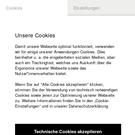
Cookies
Einstellungen
BEWERBUNG
LOGIN
Startseite
Hochschule
Unsere Cookies
Lehrangebot
Damit unsere Webseite optimal funktioniert, verwenden
Lehrende
Studierende / Alumni
wir für einige unserer Anwendungen Cookies. Dies
Filme
beinhaltet u. a. die eingebetteten sozialen Medien, aber
auch ein Trackingtool, welches uns Auskunft über die
Presse
Ergonomie unserer Webseite sowie das
Katharina Ludwig
Freundeskreis
Nutzer*innenverhalten bietet.
Service
Wenn Sie auf "Alle Cookies akzeptieren" klicken,
Abt. III - Kino- und Fernsehfilm |
Jahrgang 2007
stimmen Sie der Verwendung von technisch notwendigen
Cookies sowie jenen zur Optimierung usnerer Webseite
zu. Weitere Informationen finden Sie in den „Cookie-
Englisch
Startseite
Einstellungen“ und in unserer Datenschutzerklärung.
Moritz Hoffmann
Facebook
Bewerbung
Kontakt
Vorlesungsverzeichnis
Abt. III - Kino- und Fernsehfilm |
Jahrgang 2021
Code of
Technische Cookies akzeptieren
Conduct