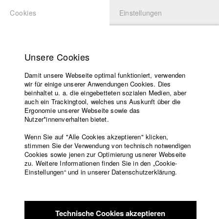
Cookies
Einstellungen
BEWERBUNG
LOGIN
Startseite
Hochschule
Unsere Cookies
Lehrangebot
Damit unsere Webseite optimal funktioniert, verwenden
Lehrende
Studierende / Alumni
wir für einige unserer Anwendungen Cookies. Dies
Filme
beinhaltet u. a. die eingebetteten sozialen Medien, aber
auch ein Trackingtool, welches uns Auskunft über die
Presse
Ergonomie unserer Webseite sowie das
Katharina Ludwig
Freundeskreis
Nutzer*innenverhalten bietet.
Service
Wenn Sie auf "Alle Cookies akzeptieren" klicken,
Abt. III - Kino- und Fernsehfilm |
Jahrgang 2007
stimmen Sie der Verwendung von technisch notwendigen
Cookies sowie jenen zur Optimierung usnerer Webseite
zu. Weitere Informationen finden Sie in den „Cookie-
Englisch
Startseite
Einstellungen“ und in unserer Datenschutzerklärung.
Moritz Hoffmann
Facebook
Bewerbung
Kontakt
Vorlesungsverzeichnis
Abt. III - Kino- und Fernsehfilm |
Jahrgang 2021
Code of
Technische Cookies akzeptieren
Conduct