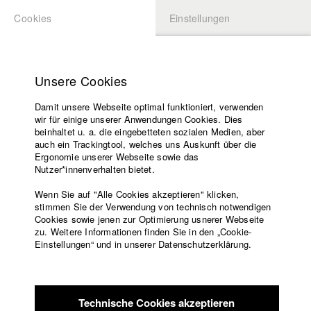
Cookies
Einstellungen
BEWERBUNG
LOGIN
Startseite
Hochschule
Unsere Cookies
Lehrangebot
Damit unsere Webseite optimal funktioniert, verwenden
Lehrende
Studierende / Alumni
wir für einige unserer Anwendungen Cookies. Dies
Filme
beinhaltet u. a. die eingebetteten sozialen Medien, aber
auch ein Trackingtool, welches uns Auskunft über die
Presse
Ergonomie unserer Webseite sowie das
Katharina Ludwig
Freundeskreis
Nutzer*innenverhalten bietet.
Service
Wenn Sie auf "Alle Cookies akzeptieren" klicken,
Abt. III - Kino- und Fernsehfilm |
Jahrgang 2007
stimmen Sie der Verwendung von technisch notwendigen
Cookies sowie jenen zur Optimierung usnerer Webseite
zu. Weitere Informationen finden Sie in den „Cookie-
Englisch
Startseite
Einstellungen“ und in unserer Datenschutzerklärung.
Moritz Hoffmann
Facebook
Bewerbung
Kontakt
Vorlesungsverzeichnis
Abt. III - Kino- und Fernsehfilm |
Jahrgang 2021
Code of
Technische Cookies akzeptieren
Conduct