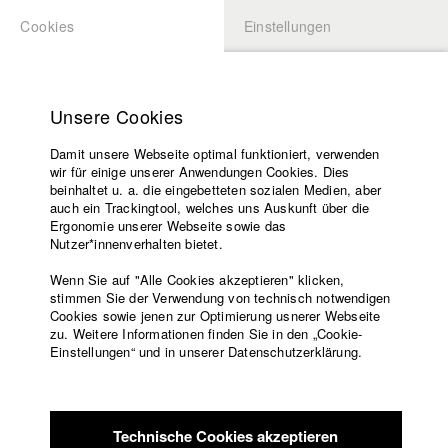
Cookies
Einstellungen
BEWERBUNG
LOGIN
Startseite
Hochschule
Unsere Cookies
Lehrangebot
Damit unsere Webseite optimal funktioniert, verwenden
Lehrende
Studierende / Alumni
wir für einige unserer Anwendungen Cookies. Dies
Filme
beinhaltet u. a. die eingebetteten sozialen Medien, aber
auch ein Trackingtool, welches uns Auskunft über die
Presse
Ergonomie unserer Webseite sowie das
Katharina Ludwig
Freundeskreis
Nutzer*innenverhalten bietet.
Service
Wenn Sie auf "Alle Cookies akzeptieren" klicken,
Abt. III - Kino- und Fernsehfilm |
Jahrgang 2007
stimmen Sie der Verwendung von technisch notwendigen
Cookies sowie jenen zur Optimierung usnerer Webseite
zu. Weitere Informationen finden Sie in den „Cookie-
Englisch
Startseite
Einstellungen“ und in unserer Datenschutzerklärung.
Moritz Hoffmann
Facebook
Bewerbung
Kontakt
Vorlesungsverzeichnis
Abt. III - Kino- und Fernsehfilm |
Jahrgang 2021
Code of
Technische Cookies akzeptieren
Conduct