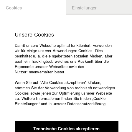
Cookies
Einstellungen
BEWERBUNG
LOGIN
Startseite
Hochschule
Unsere Cookies
Lehrangebot
Damit unsere Webseite optimal funktioniert, verwenden
Lehrende
Studierende / Alumni
wir für einige unserer Anwendungen Cookies. Dies
Filme
beinhaltet u. a. die eingebetteten sozialen Medien, aber
auch ein Trackingtool, welches uns Auskunft über die
Presse
Ergonomie unserer Webseite sowie das
Katharina Ludwig
Freundeskreis
Nutzer*innenverhalten bietet.
Service
Wenn Sie auf "Alle Cookies akzeptieren" klicken,
Abt. III - Kino- und Fernsehfilm |
Jahrgang 2007
stimmen Sie der Verwendung von technisch notwendigen
Cookies sowie jenen zur Optimierung usnerer Webseite
zu. Weitere Informationen finden Sie in den „Cookie-
Englisch
Startseite
Einstellungen“ und in unserer Datenschutzerklärung.
Moritz Hoffmann
Facebook
Bewerbung
Kontakt
Vorlesungsverzeichnis
Abt. III - Kino- und Fernsehfilm |
Jahrgang 2021
Code of
Technische Cookies akzeptieren
Conduct