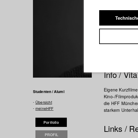
Technisch
Info / Vita
Eigene Kurzfilm
Studenten / Alumi
Kino-/Filmproduk
Übersicht
die HFF München
meineHFF
starkem Unterhalt
Portfolio
Links / R
PROFIL