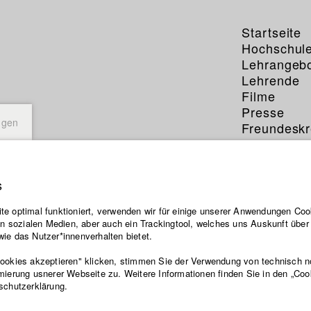
Startseite
Hochschul
Lehrangeb
Lehrende
Filme
Presse
ngen
Freundeskr
Service
s
Moritz
e optimal funktioniert, verwenden wir für einige unserer Anwendungen Cook
ten sozialen Medien, aber auch ein Trackingtool, welches uns Auskunft übe
ie das Nutzer*innenverhalten bietet.
Abt. III - Kino
Jahrgang 2021
Cookies akzeptieren" klicken, stimmen Sie der Verwendung von technisch 
mierung usnerer Webseite zu. Weitere Informationen finden Sie in den „Coo
schutzerklärung.