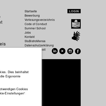
Startseite
LOGIN
e
Bewerbung
Vorlesungsverzeichnis
ot
Code of Conduct
Summer School
Jobs
Kontakt
StuBistroMensa
eis
Datenschutzerklärung
Datensicherheit
EN
DE
 Hoffmann
ies. Dies beinhaltet
r die Ergonomie
- und Fernsehfilm
notwendigen Cookies
kie-Einstellungen“