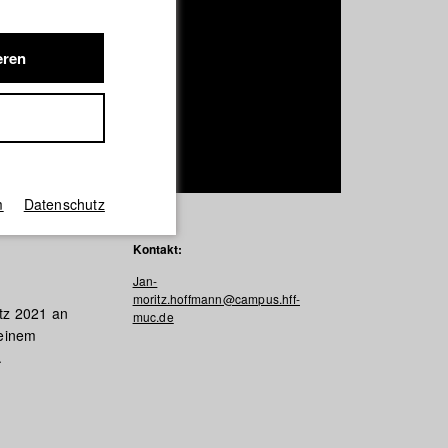
eren
m
Datenschutz
Kontakt:
Jan-
moritz.hoffmann@campus.hff-
tz 2021 an
muc.de
 einem
.