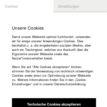
Cookies
Einstellungen
BEWERBUNG
LOGIN
Startseite
Hochschule
Unsere Cookies
Lehrangebot
Damit unsere Webseite optimal funktioniert, verwenden
Lehrende
Studierende / Alumni
wir für einige unserer Anwendungen Cookies. Dies
Filme
beinhaltet u. a. die eingebetteten sozialen Medien, aber
auch ein Trackingtool, welches uns Auskunft über die
Presse
Ergonomie unserer Webseite sowie das
Katharina Ludwig
Freundeskreis
Nutzer*innenverhalten bietet.
Service
Wenn Sie auf "Alle Cookies akzeptieren" klicken,
Abt. III - Kino- und Fernsehfilm |
Jahrgang 2007
stimmen Sie der Verwendung von technisch notwendigen
Cookies sowie jenen zur Optimierung usnerer Webseite
zu. Weitere Informationen finden Sie in den „Cookie-
Englisch
Startseite
Einstellungen“ und in unserer Datenschutzerklärung.
Moritz Hoffmann
Facebook
Bewerbung
Kontakt
Vorlesungsverzeichnis
Abt. III - Kino- und Fernsehfilm |
Jahrgang 2021
Code of
Technische Cookies akzeptieren
Conduct