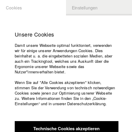
Cookies
Einstellungen
BEWERBUNG
LOGIN
Startseite
Hochschule
Unsere Cookies
Lehrangebot
Damit unsere Webseite optimal funktioniert, verwenden
Lehrende
Studierende / Alumni
wir für einige unserer Anwendungen Cookies. Dies
Filme
beinhaltet u. a. die eingebetteten sozialen Medien, aber
auch ein Trackingtool, welches uns Auskunft über die
Presse
Ergonomie unserer Webseite sowie das
Katharina Ludwig
Freundeskreis
Nutzer*innenverhalten bietet.
Service
Wenn Sie auf "Alle Cookies akzeptieren" klicken,
Abt. III - Kino- und Fernsehfilm |
Jahrgang 2007
stimmen Sie der Verwendung von technisch notwendigen
Cookies sowie jenen zur Optimierung usnerer Webseite
zu. Weitere Informationen finden Sie in den „Cookie-
Englisch
Startseite
Einstellungen“ und in unserer Datenschutzerklärung.
Moritz Hoffmann
Facebook
Bewerbung
Kontakt
Vorlesungsverzeichnis
Abt. III - Kino- und Fernsehfilm |
Jahrgang 2021
Code of
Technische Cookies akzeptieren
Conduct