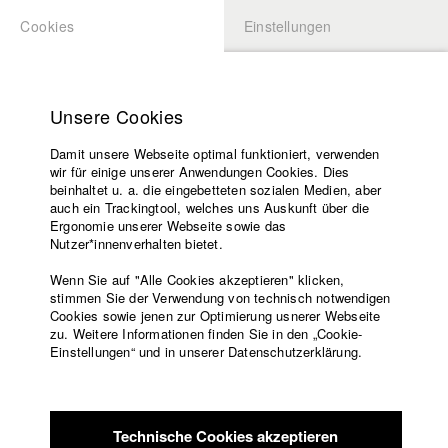
Cookies
Einstellungen
BEWERBUNG
LOGIN
Startseite
Hochschule
Unsere Cookies
Übersicht
meineHFF
Lehrangebot
Damit unsere Webseite optimal funktioniert, verwenden
Lehrende
Rita Hajjar
wir für einige unserer Anwendungen Cookies. Dies
Filme
beinhaltet u. a. die eingebetteten sozialen Medien, aber
Abt. VII - Kamera
auch ein Trackingtool, welches uns Auskunft über die
Presse
Ergonomie unserer Webseite sowie das
Freundeskreis
Nutzer*innenverhalten bietet.
Filme in der HFF Datenbank
Service
Wenn Sie auf "Alle Cookies akzeptieren" klicken,
2026 When Pigs Fly
Regie: Denise Riedmayr/ Michael Kalb
stimmen Sie der Verwendung von technisch notwendigen
Cookies sowie jenen zur Optimierung usnerer Webseite
Filmproduktion
zu. Weitere Informationen finden Sie in den „Cookie-
2026
Regie: Annika Sehn, Kathrin Knöpfle/ Michael Kalb
Englisch
Startseite
Einstellungen“ und in unserer Datenschutzerklärung.
Filmproduktion
Facebook
Bewerbung
2025 Das Gewicht des Mondes
Regie: Felizitas Hoffmann/
Kontakt
Vorlesungsverzeichnis
Felizitas Hoffmann
Code of
2024 Eine Person Ex
Regie: Alexander Löwen (und
Technische Cookies akzeptieren
Conduct