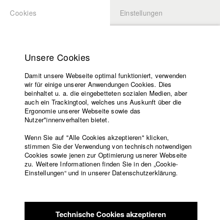
Cookies
Einstellungen
BEWERBUNG
LOGIN
Startseite
Hochschule
Unsere Cookies
Übersicht
meineHFF
Lehrangebot
Damit unsere Webseite optimal funktioniert, verwenden
Lehrende
Sarah Tschaikowski
wir für einige unserer Anwendungen Cookies. Dies
Filme
beinhaltet u. a. die eingebetteten sozialen Medien, aber
Abt. V - Produktion und Medienwirtschaft
auch ein Trackingtool, welches uns Auskunft über die
Presse
Ergonomie unserer Webseite sowie das
Freundeskreis
Nutzer*innenverhalten bietet.
Filme in der HFF Datenbank
Service
Wenn Sie auf "Alle Cookies akzeptieren" klicken,
2025 Qualia
Regie: Lorena Maunz/ HFF München
stimmen Sie der Verwendung von technisch notwendigen
Cookies sowie jenen zur Optimierung usnerer Webseite
(Hochschule für Fernsehen und Film)
zu. Weitere Informationen finden Sie in den „Cookie-
2025 Baby-Rennen
Regie: Katharina Schnekenbühl, David
Englisch
Startseite
Einstellungen“ und in unserer Datenschutzerklärung.
Thibaut, Diego Oliva Tejeda/ HFF München (Hochschule für
Facebook
Bewerbung
Fernsehen und Film)
Kontakt
Vorlesungsverzeichnis
2024 Die Anklage
Regie: Theresa Stöckle/ HFF München
Code of
(Hochschule für Fernsehen und Film)
Technische Cookies akzeptieren
Conduct