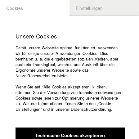
Cookies
Einstellungen
BEWERBUNG
LOGIN
Startseite
Hochschule
Unsere Cookies
Lehrangebot
Damit unsere Webseite optimal funktioniert, verwenden
Lehrende
Studierende / Alumni
wir für einige unserer Anwendungen Cookies. Dies
Filme
beinhaltet u. a. die eingebetteten sozialen Medien, aber
auch ein Trackingtool, welches uns Auskunft über die
Presse
Ergonomie unserer Webseite sowie das
Katharina Ludwig
Freundeskreis
Nutzer*innenverhalten bietet.
Service
Wenn Sie auf "Alle Cookies akzeptieren" klicken,
Abt. III - Kino- und Fernsehfilm |
Jahrgang 2007
stimmen Sie der Verwendung von technisch notwendigen
Cookies sowie jenen zur Optimierung usnerer Webseite
zu. Weitere Informationen finden Sie in den „Cookie-
Englisch
Startseite
Einstellungen“ und in unserer Datenschutzerklärung.
Moritz Hoffmann
Facebook
Bewerbung
Kontakt
Vorlesungsverzeichnis
Abt. III - Kino- und Fernsehfilm |
Jahrgang 2021
Code of
Technische Cookies akzeptieren
Conduct