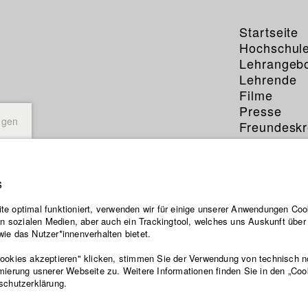
Startseite
Hochschul
Lehrangeb
Lehrende
Filme
Presse
ngen
Freundeskr
Service
s
nd
e optimal funktioniert, verwenden wir für einige unserer Anwendungen Cook
ten sozialen Medien, aber auch ein Trackingtool, welches uns Auskunft übe
nn Musiker aus drei verschiedenen Genres aufeinander treffen und i
ie das Nutzer*innenverhalten bietet.
g schreiben?
Cookies akzeptieren" klicken, stimmen Sie der Verwendung von technisch 
mierung usnerer Webseite zu. Weitere Informationen finden Sie in den „Coo
schutzerklärung.