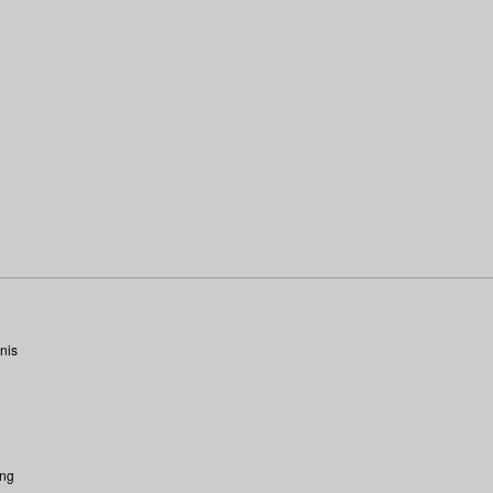
nis
ung