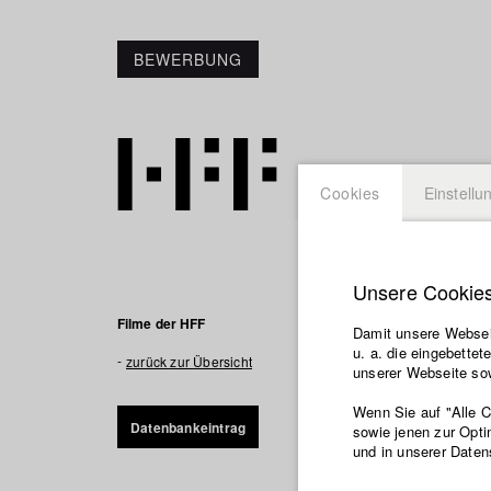
BEWERBUNG
Cookies
Einstellu
Unsere Cookie
Compou
Filme der HFF
Damit unsere Webseit
u. a. die eingebette
Was passiert, we
zurück zur Übersicht
unserer Webseite sow
Nacht einen Son
Wenn Sie auf "Alle 
Datenbankeintrag
sowie jenen zur Opti
und in unserer Daten