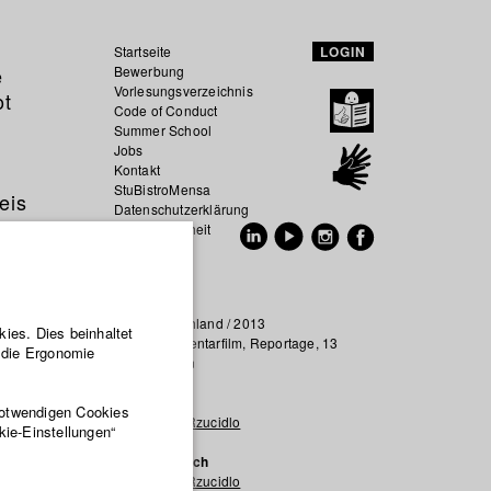
Startseite
LOGIN
e
Bewerbung
Vorlesungsverzeichnis
ot
Code of Conduct
Summer School
Jobs
Kontakt
StuBistroMensa
eis
Datenschutzerklärung
Datensicherheit
EN
DE
Deutschland / 2013
ies. Dies beinhaltet
Dokumentarfilm, Reportage, 13
r die Ergonomie
n einer
Minuten
Regie
notwendigen Cookies
Jakub Rzucidlo
kie-Einstellungen“
Drehbuch
Jakub Rzucidlo