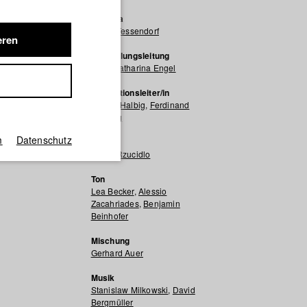
Kamera
Moritz Tessendorf
eren
Herstellungsleitung
Anna Katharina Engel
Produktionsleiter/in
Fabian Halbig
,
Ferdinand
Freising
m
Datenschutz
Schnitt
Jakub Rzucidlo
Ton
Lea Becker
,
Alessio
Zacahriades
,
Benjamin
Beinhofer
Mischung
Gerhard Auer
Musik
Stanislaw Milkowski
,
David
Bergmüller