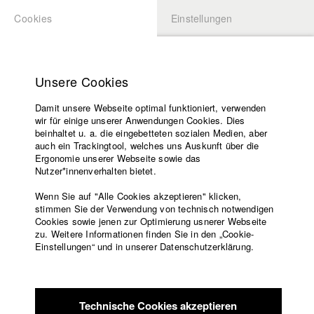
Cookies
Einstellungen
BEWERBUNG
LOGIN
Startseite
Hochschule
Unsere Cookies
Lehrangebot
Damit unsere Webseite optimal funktioniert, verwenden
Lehrende
wir für einige unserer Anwendungen Cookies. Dies
Filme
beinhaltet u. a. die eingebetteten sozialen Medien, aber
auch ein Trackingtool, welches uns Auskunft über die
Presse
Ergonomie unserer Webseite sowie das
Freundeskreis
Nutzer*innenverhalten bietet.
zurück zur Übersicht
Datenbankeintrag
Service
Wenn Sie auf "Alle Cookies akzeptieren" klicken,
stimmen Sie der Verwendung von technisch notwendigen
Run, don't walk
Cookies sowie jenen zur Optimierung usnerer Webseite
zu. Weitere Informationen finden Sie in den „Cookie-
Englisch
Startseite
Einstellungen“ und in unserer Datenschutzerklärung.
Handlungszeit: Gegenwart (2013)
Facebook
Bewerbung
Zwei Väter, porträtiert von ihren zwei Töchtern. Während der
Kontakt
Vorlesungsverzeichnis
eine in der Mongolei großes Business machen will, versucht
Code of
es der andere in Moskau mit der Kunst. Die beiden Töchter
Technische Cookies akzeptieren
Conduct
leben in München und stellen sich seit Jahren dieselben