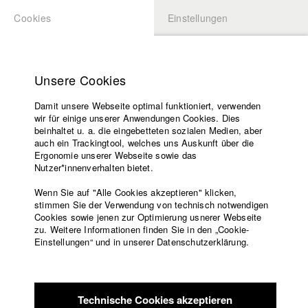
Cookies
Einstellungen
BEWERBUNG
LOGIN
Startseite
Hochschule
Unsere Cookies
Übersicht
meineHFF
Lehrangebot
Damit unsere Webseite optimal funktioniert, verwenden
Lehrende
Lukas Baier
wir für einige unserer Anwendungen Cookies. Dies
Filme
beinhaltet u. a. die eingebetteten sozialen Medien, aber
Abt. III - Kino- und Fernsehfilm
auch ein Trackingtool, welches uns Auskunft über die
Presse
Ergonomie unserer Webseite sowie das
Freundeskreis
Nutzer*innenverhalten bietet.
Filme in der HFF Datenbank
Service
Wenn Sie auf "Alle Cookies akzeptieren" klicken,
2020 Der Andere
Regie: Lukas Baier/ Ceres Film und Fernseh
stimmen Sie der Verwendung von technisch notwendigen
Cookies sowie jenen zur Optimierung usnerer Webseite
GmbH
zu. Weitere Informationen finden Sie in den „Cookie-
2018 Ego
Regie: Lukas Baier/ Finyl UG (haftungsbeschränkt)
Englisch
Startseite
Einstellungen“ und in unserer Datenschutzerklärung.
2016 Visch
Regie: Lukas Baier/ HFF München (Hochschule
Facebook
Bewerbung
für Fernsehen und Film)
Kontakt
Vorlesungsverzeichnis
2015 Bauchladen
Regie: Ozan Mermer/ HFF München
Code of
(Hochschule für Fernsehen und Film)
Technische Cookies akzeptieren
Conduct