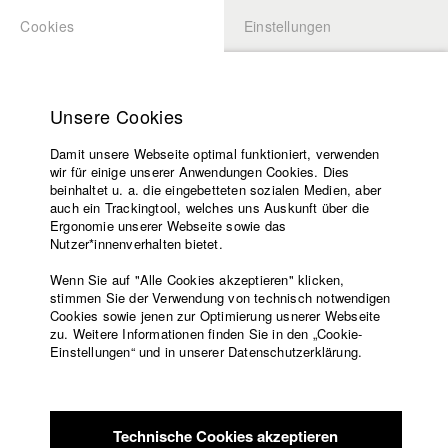
Cookies
Einstellungen
BEWERBUNG
LOGIN
Startseite
Hochschule
Unsere Cookies
Lehrangebot
Damit unsere Webseite optimal funktioniert, verwenden
Lehrende
wir für einige unserer Anwendungen Cookies. Dies
Filme
beinhaltet u. a. die eingebetteten sozialen Medien, aber
auch ein Trackingtool, welches uns Auskunft über die
Presse
Ergonomie unserer Webseite sowie das
Freundeskreis
Nutzer*innenverhalten bietet.
zurück zur Übersicht
Datenbankeintrag
Service
Wenn Sie auf "Alle Cookies akzeptieren" klicken,
stimmen Sie der Verwendung von technisch notwendigen
A ROOM WITHOUT WINDOWS OR
Cookies sowie jenen zur Optimierung usnerer Webseite
zu. Weitere Informationen finden Sie in den „Cookie-
DOORS
Englisch
Startseite
Einstellungen“ und in unserer Datenschutzerklärung.
Facebook
Bewerbung
September 2011: Langsam wird es Nacht in der britischen
Kontakt
Vorlesungsverzeichnis
Provinz. An diesem neuen, fremden Ort fühle ich mich isoliert
Code of
von der einzigen Welt, die ich je gekannt habe. Ich stehe an
Technische Cookies akzeptieren
Conduct
der Schwelle zum Erwachsensein und bin voller Ungewissheit